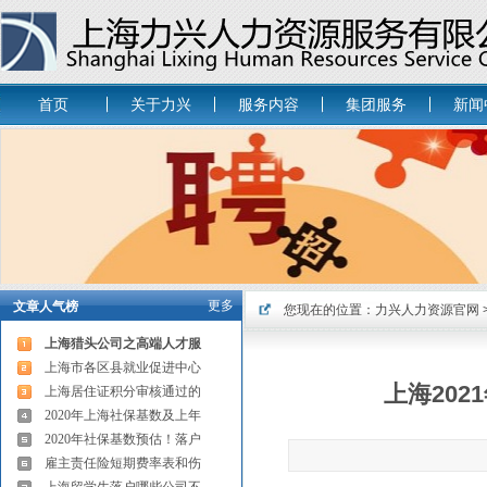
首页
关于力兴
服务内容
集团服务
新闻
更多
文章人气榜
您现在的位置：
力兴人力资源官网
上海猎头公司之高端人才服
上海市各区县就业促进中心
上海20
上海居住证积分审核通过的
2020年上海社保基数及上年
2020年社保基数预估！落户
雇主责任险短期费率表和伤