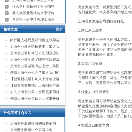
上海留学生落户哪些公司不
什么是社会招聘？社会招聘
劳务派遣作为一种新型的用工方式
也日益繁荣。本文将详细介绍上海
准入类职业资格与水平评价
单位第一次申请办理上海居
上海劳务派遣公司的服务好处
更多
相关文章
1.降低用工成本
劳务派遣是一种灵活的用工方式，
闵行区人社局及浦锦街道领导莅
供专业的服务，减少了企业在这些
上海创业群火热招募中，加入我
避免了企业因生产波动而造成的浪
上海创业群如何助力初创企业快
助企业降低风险和成本。
上海创业群汇聚了哪些优质资源
2.提高用工效率
上海创业群诚邀有志之士，共同
寻找上海创业机会？加入我们的
劳务派遣公司可以帮助企业提高用
在招聘方面的浪费。其次，劳务派
【创业新机遇】加入上海创业群
平。最后，劳务派遣公司可以通过
【创业者聚集地】上海创业群诚
加入上海创业群，发现更多商机
3.优化人力资源管理
寻找上海创业合伙人，你准备好
劳务派遣公司可以帮助企业优化人
助企业制定更加科学合理的人力资
工的综合素质和工作能力。最后，
外包问答｜Q & A
工的问题和困难，增强了员工的归
上海劳务派遣公司的服务范围
4.增强企业的竞争力
上海劳务派遣中介公司排名