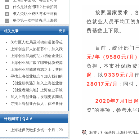
上海留学生落户哪些公司不
什么是社会招聘？社会招聘
按照国家要求，
准入类职业资格与水平评价
位就业人员平均工资
单位第一次申请办理上海居
费基数上下限。
更多
相关文章
闵行区人社局及浦锦街道领导莅
目前，统计部门
上海创业群火热招募中，加入我
元/年（9580元/月
上海创业群如何助力初创企业快
上海创业群汇聚了哪些优质资源
负担，本市社保缴费
上海创业群诚邀有志之士，共同
起
，以
9339元/月
寻找上海创业机会？加入我们的
28017元/月
；同时
【创业新机遇】加入上海创业群
【创业者聚集地】上海创业群诚
加入上海创业群，发现更多商机
2020年7月1日起
寻找上海创业合伙人，你准备好
资”的事项，参考水平
外包问答｜Q & A
上海社保代缴多少钱一个月，20
标签：
社保基数
上海社平均工