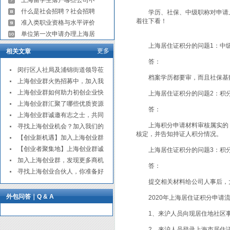
上海留学生落户哪些公司不
什么是社会招聘？社会招聘
学历、社保、中级职称对申请上
着往下看！
准入类职业资格与水平评价
单位第一次申请办理上海居
上海居住证积分的问题1：中级
更多
相关文章
答：
闵行区人社局及浦锦街道领导莅
档案学历都要审，而且社保基数
上海创业群火热招募中，加入我
上海创业群如何助力初创企业快
上海居住证积分的问题2：积分
上海创业群汇聚了哪些优质资源
答：
上海创业群诚邀有志之士，共同
上海积分申请材料审核属实的，
寻找上海创业机会？加入我们的
核定，并告知持证人积分情况。
【创业新机遇】加入上海创业群
【创业者聚集地】上海创业群诚
上海居住证积分的问题3：积分
加入上海创业群，发现更多商机
答：
寻找上海创业合伙人，你准备好
提交相关材料给公司人事后，大
外包问答｜Q & A
2020年上海居住证积分申请
1、来沪人员向现居住地社区事
2、来沪人员登录上海市居住证