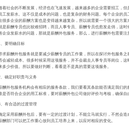
随着社会的不断发展，经济也在飞速发展，越来越多的企业需要招工，但
员工发薪水。这不仅是成本的问题，也是复杂的财务问题。每个企业的员
在很多企业的薪酬方案也是变得越来越复杂，所以就需要一个强大的方案
就是薪酬专员也比较难招聘，而且人事专员、薪酬专员也愈发走俏，这时
善企业发薪水的问题，那就是薪酬外包服务，那么，进行薪酬外包需要注
1、要明确目标
寻求薪酬外包服务就是要减少薪酬专员的工作量，所以在探讨外包服务之
否会减轻成本。很多时候采用这项服务，并不会裁去人事专员等岗位，这
来多少价值。所以要做好判断，看看是不是真的需要这项服务。
2、确定好职责与义务
薪酬外包服务机构会有相应的服务条款，我们要看其条款能否满足我们的
准是否符合企业的用工标准，要对薪酬外包公司做好评价与考核，确保自
3、有合适的过渡管理
确定采用薪酬外包后，要有一定的过渡计划，不能立马就实行，不然会造
薪酬部门可以把工作重心放到员工培养上来，以应对相应的变化。